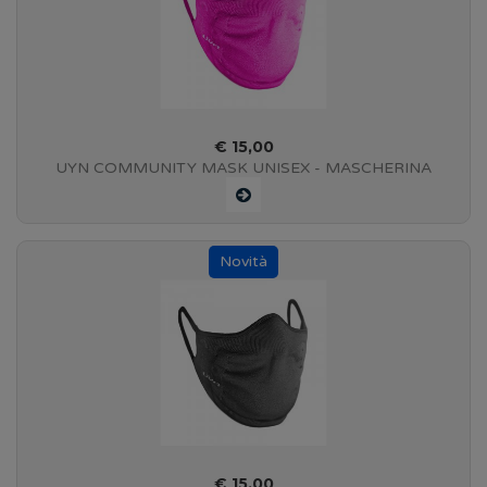
€ 15,00
UYN COMMUNITY MASK UNISEX - MASCHERINA
RUNNING UNISEX UYN - PINK
€ 15,00