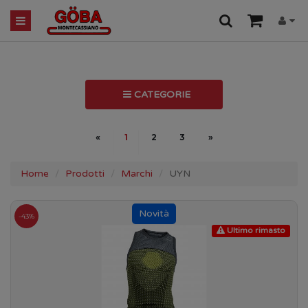
CATEGORIE
«
1
2
3
»
Home
Prodotti
Marchi
UYN
-43%
Ultimo rimasto