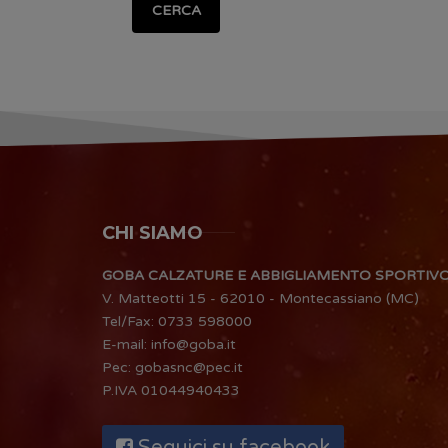
CERCA
CHI SIAMO
GOBA CALZATURE E ABBIGLIAMENTO SPORTIV
V. Matteotti 15 - 62010 - Montecassiano (MC)
Tel/Fax:
0733 598000
E-mail:
info@goba.it
Pec:
gobasnc@pec.it
P.IVA 01044940433
Seguici su facebook