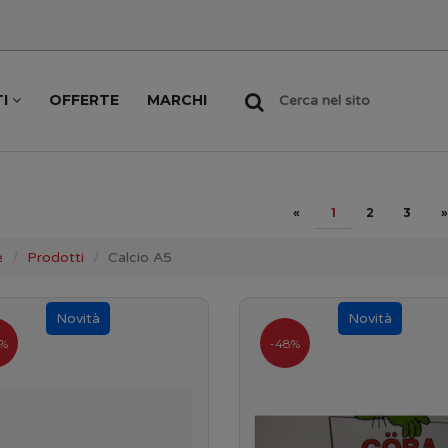
TI
OFFERTE
MARCHI
Cerca nel sito
«
1
2
3
»
e
Prodotti
Calcio A5
%
-48%