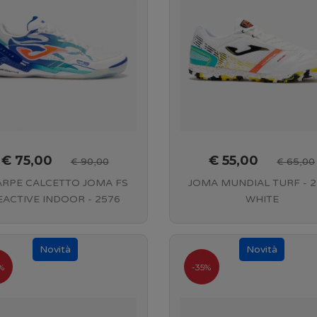
€ 75,00
€ 55,00
€ 90,00
€ 65,00
ARPE CALCETTO JOMA FS
JOMA MUNDIAL TURF - 
EACTIVE INDOOR - 2576
WHITE
WHITE ROYAL
%
-35%