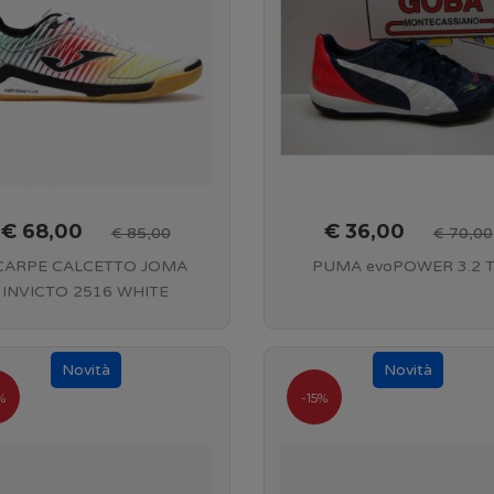
€ 68,00
€ 36,00
€ 85,00
€ 70,00
CARPE CALCETTO JOMA
PUMA evoPOWER 3.2 
INVICTO 2516 WHITE
MULTICOLOR INDOOR
%
-15%