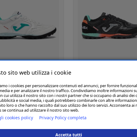
to sito web utilizza i cookie
€ 52,00
€ 52,00
€ 80,00
€ 80,00
A TOP FLEX TURF - 2502
JOMA TOP FLEX TURF - 
iamo i cookies per personalizzare contenuti ed annunci, per fornire funzional
media e per analizzare il nostro traffico. Condividiamo inoltre informazioni s
WHITE/TURQUOISE
BLACK
 cui utilizza il nostro sito con i nostri partner che si occupano di analisi dei 
ubblicità e social media, i quali potrebbero combinarle con altre informazion
ito loro o che hanno raccolto dal suo utilizzo dei loro servizi. Acconsenta ai 
 se continua ad utilizzare il nostro sito web.
«
1
2
3
»
li cookies policy
Privacy Policy completa
Accetta tutti