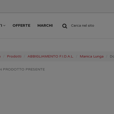
TI
OFFERTE
MARCHI
Cerca nel sito
e
Prodotti
ABBIGLIAMENTO F.I.D.A.L.
Manica Lunga
D
N PRODOTTO PRESENTE