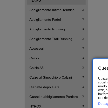
ZAINO
Abbigliamento Intimo Termico
Abbigliamento Padel
Abbigliamento Running
Abbigliamento Trail Running
Accessori
Calcio
Ques
Calcio A5
Calze al Ginocchio e Calzini
Utilizz
social 
modo in
Ciabatte dopo Gara
web, p
ha forn
Guanti e abbigliamento Portiere
cookies
Dettag
HYROX