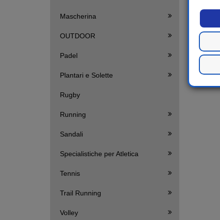
Mascherina
OUTDOOR
Padel
Plantari e Solette
Rugby
Running
Sandali
Specialistiche per Atletica
Tennis
Trail Running
Volley