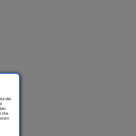
ità dei
ul
dati
i che
nostri