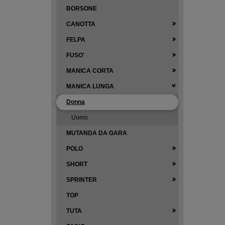
BORSONE
CANOTTA
FELPA
FUSO'
MANICA CORTA
MANICA LUNGA
Donna
Uomo
MUTANDA DA GARA
POLO
SHORT
SPRINTER
TOP
TUTA