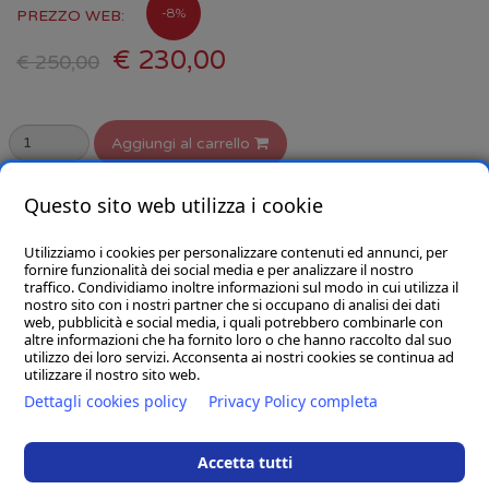
-8%
PREZZO WEB:
€ 230,00
€ 250,00
Aggiungi al carrello
selezionare la variante
Questo sito web utilizza i cookie
Utilizziamo i cookies per personalizzare contenuti ed annunci, per
fornire funzionalità dei social media e per analizzare il nostro
traffico. Condividiamo inoltre informazioni sul modo in cui utilizza il
nostro sito con i nostri partner che si occupano di analisi dei dati
web, pubblicità e social media, i quali potrebbero combinarle con
CHI SIAMO
altre informazioni che ha fornito loro o che hanno raccolto dal suo
utilizzo dei loro servizi. Acconsenta ai nostri cookies se continua ad
GOBA.IT
utilizzare il nostro sito web.
Dettagli cookies policy
Privacy Policy completa
SHOP
Accetta tutti