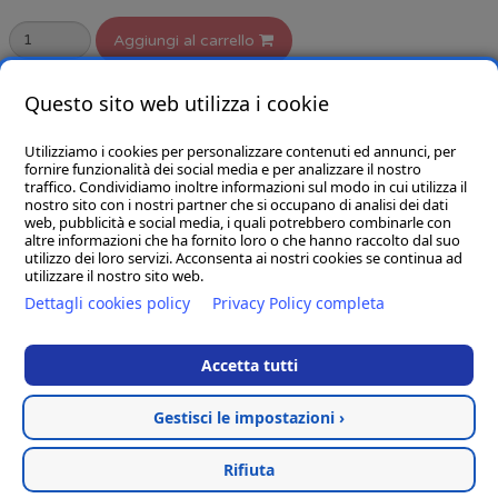
Aggiungi al carrello
selezionare la variante
Questo sito web utilizza i cookie
Utilizziamo i cookies per personalizzare contenuti ed annunci, per
fornire funzionalità dei social media e per analizzare il nostro
traffico. Condividiamo inoltre informazioni sul modo in cui utilizza il
nostro sito con i nostri partner che si occupano di analisi dei dati
web, pubblicità e social media, i quali potrebbero combinarle con
CHI SIAMO
altre informazioni che ha fornito loro o che hanno raccolto dal suo
utilizzo dei loro servizi. Acconsenta ai nostri cookies se continua ad
GOBA.IT
utilizzare il nostro sito web.
Dettagli cookies policy
Privacy Policy completa
SHOP
Accetta tutti
Gestisci le impostazioni ›
Hosted & created by
Clion
Rifiuta