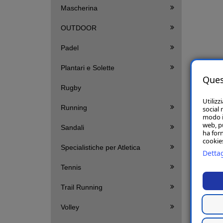
Mascherina
OUTDOOR
Padel
Plantari e Solette
Ques
Rugby
Utilizz
Running
social 
modo in
web, p
Sandali
ha forn
cookies
Specialistiche per Atletica
Dettag
Tennis
Trail Running
Volley