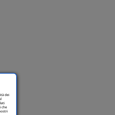
ità dei
ul
dati
i che
nostri