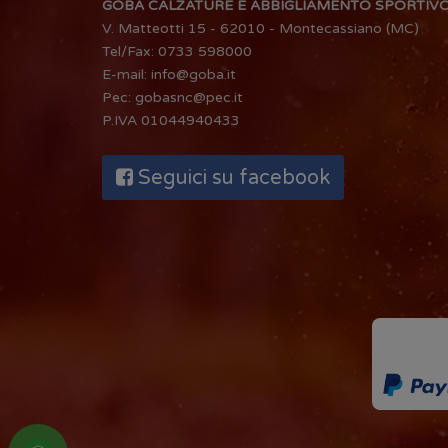
GOBA CALZATURE E ABBIGLIAMENTO SPORTIV
V. Matteotti 15 - 62010 - Montecassiano (MC)
Tel/Fax:
0733 598000
E-mail:
info@goba.it
Pec:
gobasnc@pec.it
P.IVA 01044940433
Seguici su facebook