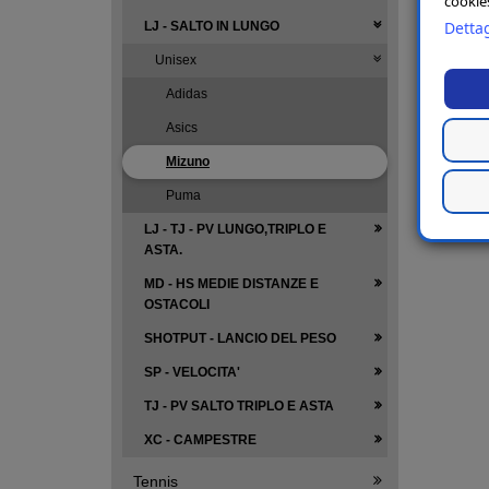
cookies
Dettag
LJ - SALTO IN LUNGO
Unisex
Adidas
Asics
Mizuno
Puma
LJ - TJ - PV LUNGO,TRIPLO E
ASTA.
MD - HS MEDIE DISTANZE E
OSTACOLI
SHOTPUT - LANCIO DEL PESO
SP - VELOCITA'
TJ - PV SALTO TRIPLO E ASTA
XC - CAMPESTRE
Tennis