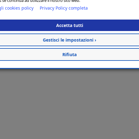
 se continua ad utilizzare il nostro sito web.
li cookies policy
Privacy Policy completa
Accetta tutti
Gestisci le impostazioni ›
Rifiuta