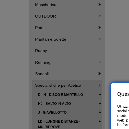
Mascherina
OUTDOOR
Padel
Plantari e Solette
Rugby
Running
Sandali
Specialistiche per Atletica
Ques
D - H - DISCO E MARTELLO
HJ - SALTO IN ALTO
Utilizz
social 
J - GIAVELLOTTO
modo in
web, p
LD - LUNGHE DISTANZE -
ha forn
MULTIPROVE