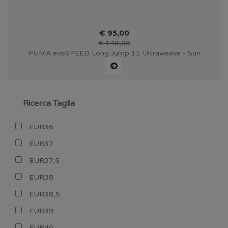
€ 95,00
€ 140,00
PUMA evoSPEED Long Jump 11 Ultraweave - Sun
Stream-Sunset Glow-PUMA Black - 379098 01
Ricerca Taglia
EUR36
EUR37
EUR37,5
EUR38
EUR38,5
EUR39
EUR40