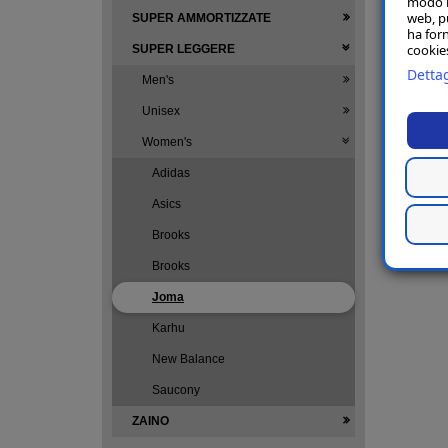
modo in
web, p
SUPER AMMORTIZZATE
ha forn
cookies
SUPER LEGGERE
Dettag
Men's
Unisex
Women's
Adidas
Asics
Brooks
Brooks
Joma
Karhu
New Balance
Saucony
ZAINO