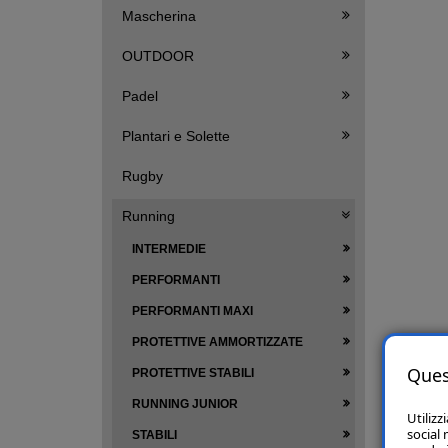
Mascherina
OUTDOOR
Padel
Plantari e Solette
Rugby
Running
INTERMEDIE
PERFORMANTI
PERFORMANTI MAXI
PROTETTIVE AMMORTIZZATE
Ques
PROTETTIVE STABILI
RUNNING JUNIOR
Utilizz
social 
STABILI