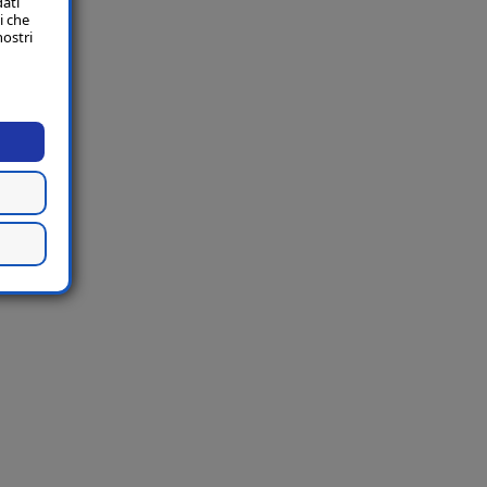
dati
i che
nostri