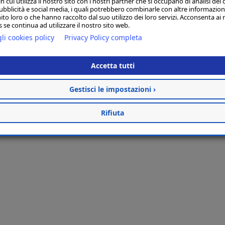
 cui utilizza il nostro sito con i nostri partner che si occupano di analisi dei 
ubblicità e social media, i quali potrebbero combinarle con altre informazion
ito loro o che hanno raccolto dal suo utilizzo dei loro servizi. Acconsenta ai 
 se continua ad utilizzare il nostro sito web.
li cookies policy
Privacy Policy completa
Accetta tutti
Gestisci le impostazioni ›
Rifiuta