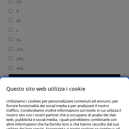
XS
S
M
L
XL
2XL
3XL
4XL
CERCA
Questo sito web utilizza i cookie
Utilizziamo i cookies per personalizzare contenuti ed annunci, per
fornire funzionalità dei social media e per analizzare il nostro
traffico. Condividiamo inoltre informazioni sul modo in cui utilizza il
nostro sito con i nostri partner che si occupano di analisi dei dati
web, pubblicità e social media, i quali potrebbero combinarle con
CHI SIAMO
altre informazioni che ha fornito loro o che hanno raccolto dal suo
utilizzo dei loro servizi. Acconsenta ai nostri cookies se continua ad