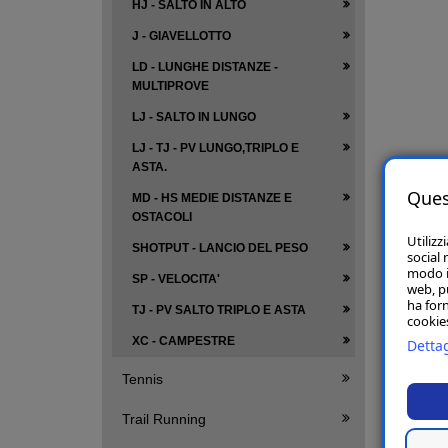
HJ - SALTO IN ALTO
J - GIAVELLOTTO
LD - LUNGHE DISTANZE -
MULTIPROVE
LJ - SALTO IN LUNGO
LJ - TJ - PV LUNGO,TRIPLO E
ASTA.
Ques
MD - HS MEDIE DISTANZE E
OSTACOLI
Utilizz
SHOTPUT - LANCIO DEL PESO
social 
modo in
SP - VELOCITA'
web, p
ha forn
TJ - PV SALTO TRIPLO E ASTA
cookies
XC - CAMPESTRE
Dettag
Tennis
Trail Running