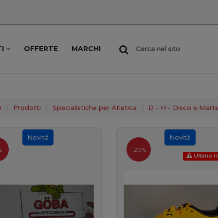
TI
OFFERTE
MARCHI
Cerca nel sito
e
Prodotti
Specialistiche per Atletica
D - H - Disco e Marte
%
-20%
Ultimo r