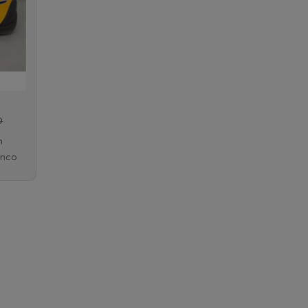
0
n
anco