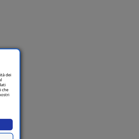
ità dei
ul
dati
i che
nostri