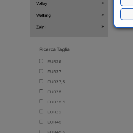
Volley
Walking
Zaini
Ricerca Taglia
EUR36
EUR37
EUR37,5
EUR38
EUR38,5
EUR39
EUR40
EUR40,5