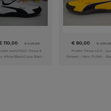
€ 110,00
€ 80,00
€ 115,00
€ 100,0
UMA evoSPEED Throw 6
PUMA Throw 10.5 - Su
zy White/Black/Lava Blast -
Stream - Nero PUMA - Bi
193457 02
PUMA - 311874 01