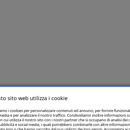
to sito web utilizza i cookie
iamo i cookies per personalizzare contenuti ed annunci, per fornire funzional
media e per analizzare il nostro traffico. Condividiamo inoltre informazioni s
 cui utilizza il nostro sito con i nostri partner che si occupano di analisi dei 
ubblicità e social media, i quali potrebbero combinarle con altre informazion
ito loro o che hanno raccolto dal suo utilizzo dei loro servizi. Acconsenta ai 