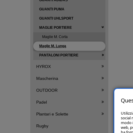
GUANTI ADIDAS
GUANTI PUMA
GUANTI UHLSPORT
MAGLIE PORTIERE
Maglie M. Corta
Maglie M. Lunga
PANTALONI PORTIERE
HYROX
Mascherina
OUTDOOR
Ques
Padel
Utilizz
Plantari e Solette
social 
modo in
Rugby
web, p
ha forn