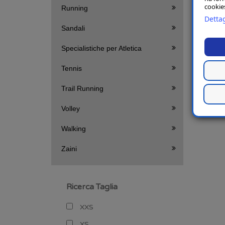
cookies
Running
Dettag
Sandali
Specialistiche per Atletica
Tennis
Trail Running
Volley
Walking
Zaini
Ricerca Taglia
XXS
XS