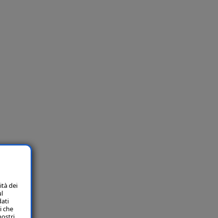
ità dei
ul
dati
i che
nostri