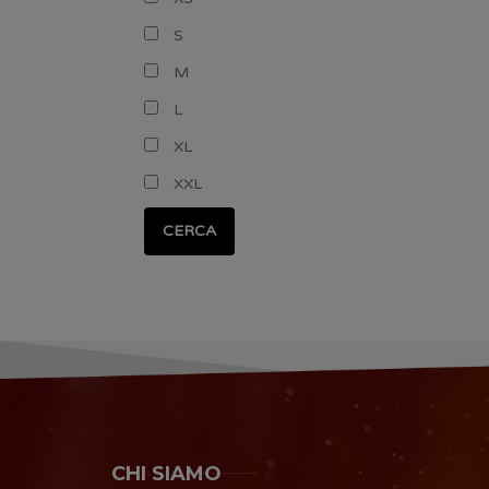
S
M
L
XL
XXL
CERCA
CHI SIAMO