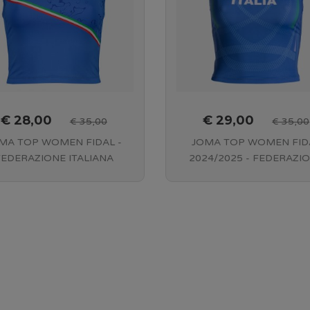
€ 28,00
€ 29,00
€ 35,00
€ 35,00
MA TOP WOMEN FIDAL -
JOMA TOP WOMEN FID
FEDERAZIONE ITALIANA
2024/2025 - FEDERAZI
LETICA LEGGERA - BLUE
ITALIANA ATLETICA LEG
FRECCIAROSSA- BLU