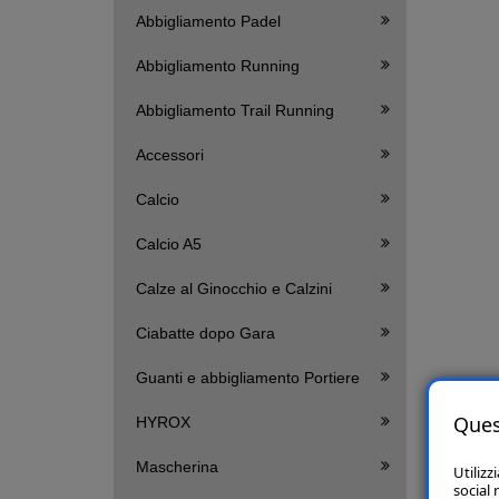
Abbigliamento Padel
Abbigliamento Running
Abbigliamento Trail Running
Accessori
Calcio
Calcio A5
Calze al Ginocchio e Calzini
Ciabatte dopo Gara
Guanti e abbigliamento Portiere
Ques
HYROX
Mascherina
Utilizz
social 