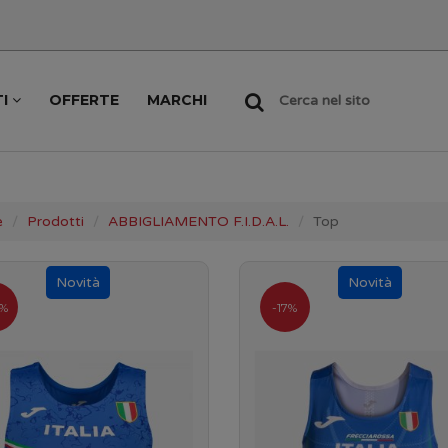
TI
OFFERTE
MARCHI
Cerca nel sito
e
Prodotti
ABBIGLIAMENTO F.I.D.A.L.
Top
%
-17%