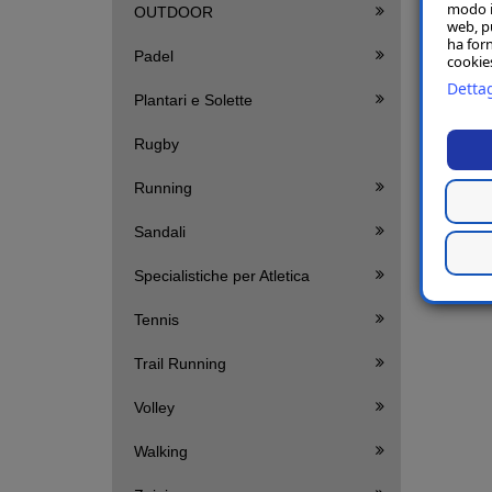
modo in
OUTDOOR
web, p
ha forn
Padel
cookies
Dettag
Plantari e Solette
Rugby
Running
Sandali
Specialistiche per Atletica
Tennis
Trail Running
Volley
Walking