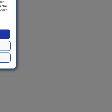
dati
i che
nostri