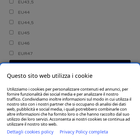
EU43,5
EU44
EU44,5
EU45
EU46
EUR47
CERCA
Questo sito web utilizza i cookie
Utilizziamo i cookies per personalizzare contenuti ed annunci, per
fornire funzionalità dei social media e per analizzare il nostro
traffico. Condividiamo inoltre informazioni sul modo in cui utilizza il
nostro sito con i nostri partner che si occupano di analisi dei dati
web, pubblicità e social media, i quali potrebbero combinarle con
CHI SIAMO
altre informazioni che ha fornito loro o che hanno raccolto dal suo
utilizzo dei loro servizi. Acconsenta ai nostri cookies se continua ad
GOBA.IT
utilizzare il nostro sito web.
Dettagli cookies policy
Privacy Policy completa
SHOP