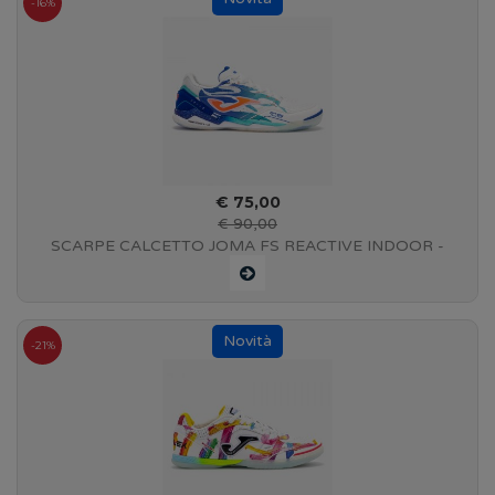
-16%
€ 75,00
€ 90,00
SCARPE CALCETTO JOMA FS REACTIVE INDOOR -
2576 WHITE ROYAL
-21%