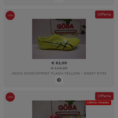
-43%
€ 62,00
€ 110,00
ASICS SONICSPRINT FLASH YELLOW - G403Y 0743
-45%
Ultimo rimasto