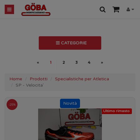
CATEGORIE
«
1
2
3
4
»
Home
Prodotti
Specialistiche per Atletica
SP - Velocita'
-25%
Ultimo rimasto