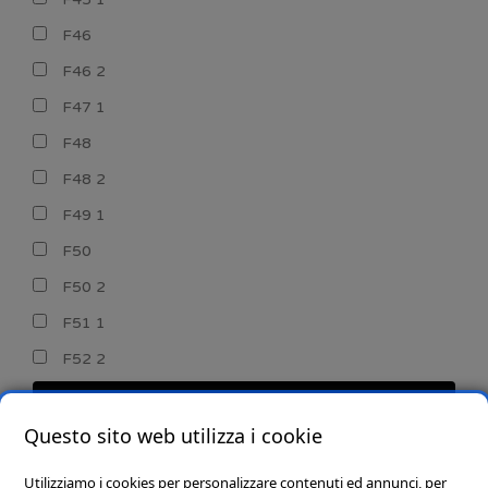
F46
F46 2
F47 1
F48
F48 2
F49 1
F50
F50 2
F51 1
F52 2
CERCA
Questo sito web utilizza i cookie
Utilizziamo i cookies per personalizzare contenuti ed annunci, per