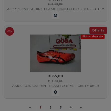
€ 100,00
ASICS SONICSPRINT FLAME LIMITED RIO 2016 - G613Y
4501
-35%
Ultimo rimasto
€ 65,00
€ 100,00
ASICS SONICSPRINT FLASH CORAL - G601Y 0690
«
1
2
3
4
»