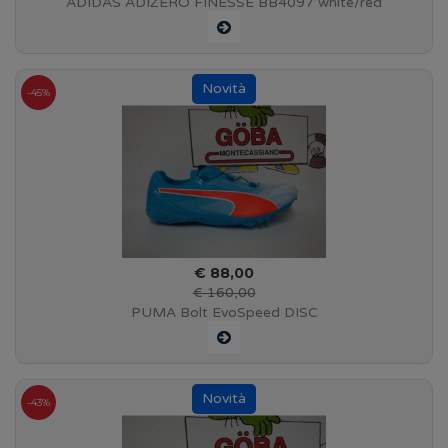
ADIDAS ADIZERO FINESSE BB4097 white/red
-45%
€ 88,00
€ 160,00
PUMA Bolt EvoSpeed DISC
-43%